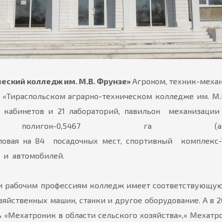
еский колледж им. М.В. Фрунзе»
Агроном, техник-меха
в «Тираспольском аграрно-техническом колледже им. М.
17 кабинетов и 21 лабораторий, павильон механизации
-0,5467 га (автотрактородром)
толовая на 84 посадочных мест, спортивный комплекс-
 и автомобилей.
 и рабочим профессиям колледж имеет соответствующую
зяйственных машин, станки и другое оборудование. А в 
 «Мехатроник в области сельского хозяйства»,« Мехат