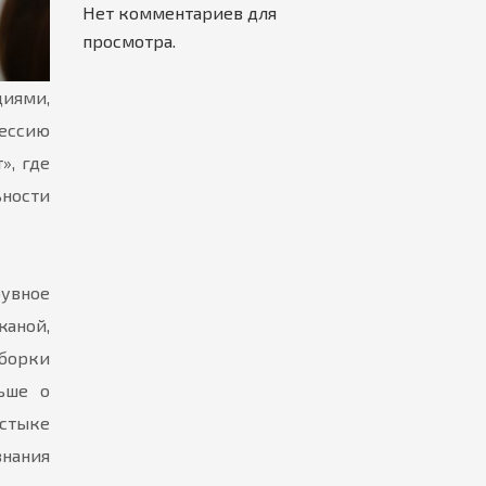
Нет комментариев для
просмотра.
иями,
фессию
», где
ьности
увное
аной,
сборки
ьше о
 стыке
знания