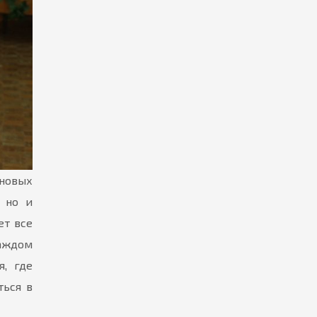
рновых
, но и
ет все
каждом
я, где
ться в