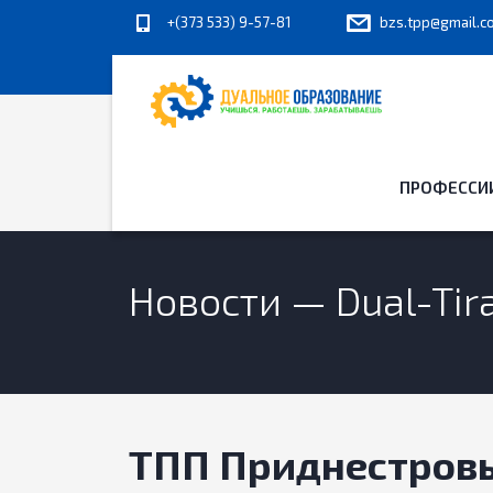
+(373 533) 9-57-81
bzs.tpp@gmail.c
ПРОФЕССИ
Новости — Dual-Ti
ТПП Приднестровь