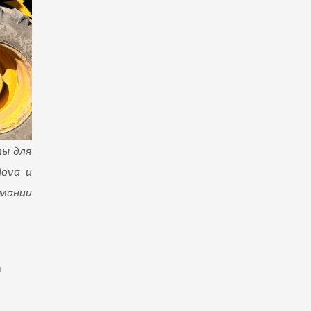
ты для
dova и
рмании
Я