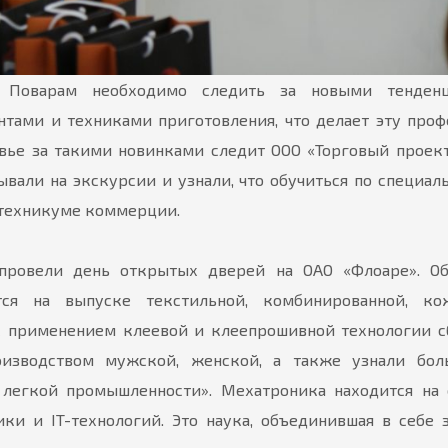
. Поварам необходимо следить за новыми тенденц
тами и техниками приготовления, что делает эту про
вье за такими новинками следит ООО «Торговый проект
вали на экскурсии и узнали, что обучиться по специал
 техникуме коммерции.
провели день открытых дверей на ОАО «Флоаре». Об
тся на выпуске текстильной, комбинированной, кож
с применением клеевой и клеепрошивной технологии 
оизводством мужской, женской, а также узнали бол
 легкой промышленности». Мехатроника находится на
ки и IT-технологий. Это наука, объединившая в себе 