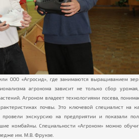
тили ООО «Агросид», где занимаются выращиванием зе
ссионализма агронома зависит не только сбор урожая
стений. Агроном владеет технологиями посева, понима
характеристиках почвы. Это ключевой специалист на 
 провели экскурсию на предприятии и показали пол
шие комбайны. Специальности «Агроном» можно обучи
едже им. М.В. Фрунзе.