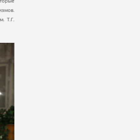
торые
измов.
. Т.Г.