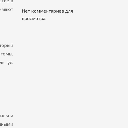
стие в
нимают
Нет комментариев для
просмотра.
торый
стемы,
ь, ул.
нием и
нными