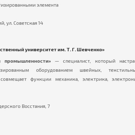
отизированными элемента
й, ул. Советская 14
ственный университет им. Т. Г. Шевченко»
й промышленности»
— специалист, который настраи
изированным оборудованием швейных, текстиль
 совмещает функции механика, электрика, электрон
дерского Восстания, 7