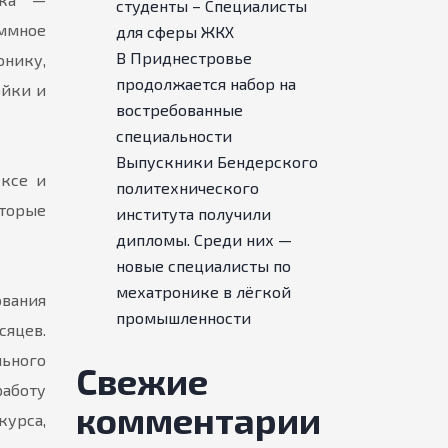
студенты – Специалисты
ммное
для сферы ЖКХ
В Приднестровье
онику,
продолжается набор на
ойки и
востребованные
специальности
Выпускники Бендерского
ексе и
политехнического
торые
института получили
дипломы. Среди них —
новые специалисты по
мехатронике в лёгкой
ования
промышленности
сяцев.
льного
Свежие
работу
комментарии
курса,