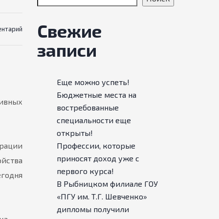
Свежие
ентарий
записи
Еще можно успеть!
Бюджетные места на
ивных
востребованные
специальности еще
открыты!
ерации
Профессии, которые
приносят доход уже с
ойства
первого курса!
егодня
В Рыбницком филиале ГОУ
«ПГУ им. Т.Г. Шевченко»
дипломы получили
ика —