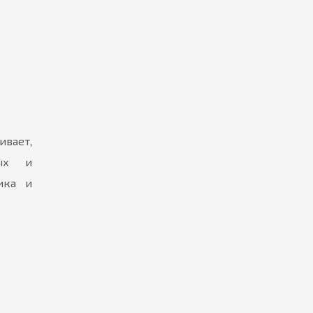
вает,
ных и
ика и