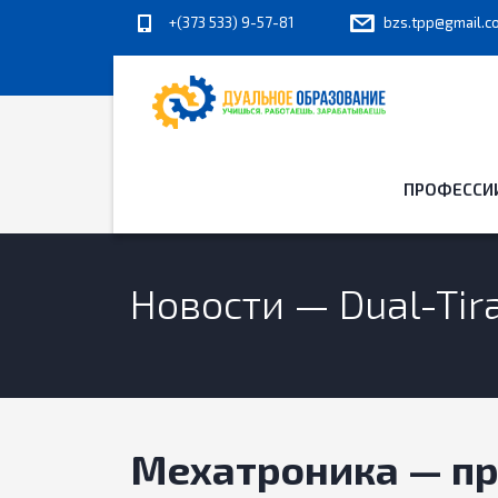
+(373 533) 9-57-81
bzs.tpp@gmail.c
ПРОФЕССИ
Новости — Dual-Ti
Мехатроника — пр