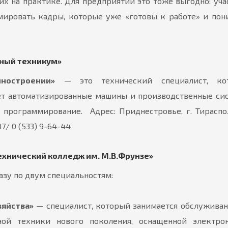
х на практике. Для предприятий это тоже выгодно: уча
мировать кадры, которые уже «готовы к работе» и по
ный техникум»
ностроении»
— это технический специалист, ко
ает автоматизированные машины и производственные си
программирование. Адрес: Приднестровье, г. Тираспол
7/ 0 (533) 9-64-44
ехнический колледж им. М.В.Фрунзе»
азу по двум специальностям:
зяйства»
— специалист, который занимается обслужива
ной техники нового поколения, оснащенной электро