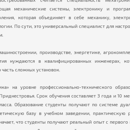
яющая механические системы, электронику и програ
оления, которая объединяет в себе механику, электр
гии. По сути, это универсальный специалист для настр
м.
ашиностроении, производстве, энергетике, агрокомпл
тия нуждаются в квалифицированных инженерах, ко
 часть сложных установок.
ка» на уровне профессионально-технического образ
риднестровья. Срок обучения составляет 3 года и 10 ме
ласса. Образование студенты получают по системе дуа
ретическую базу в учебном заведении, практическую 
начает, что студенты получают реальный опыт с первого 